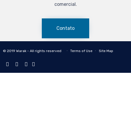
comercial.
Contato
© 2019 Warak - All rights reserved ∙
Terms of Use
∙
Site Map