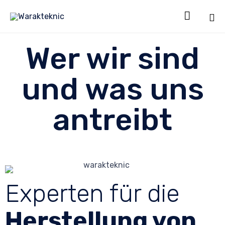

Sk
Wer wir sind
to
co
und was uns
antreibt
Experten für die
Herstellung von