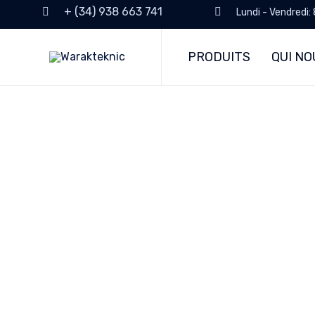
+ (34) 938 663 741
Lundi - Vendredi:
PRODUITS
QUI N