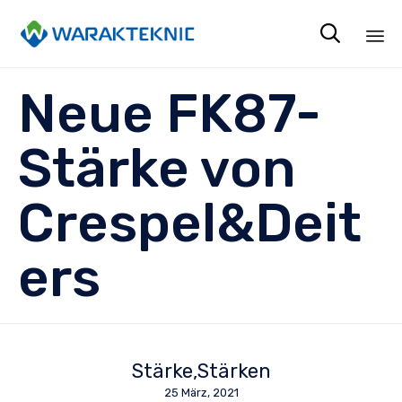

Sk
Neue FK87-
to
co
Stärke von
Crespel&Deit
ers
Stärke
Stärken
25 März, 2021